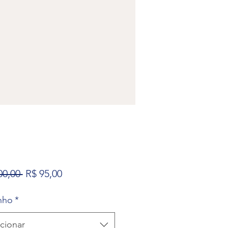
Preço
Preço
00,00 
R$ 95,00
normal
promocional
nho
*
cionar